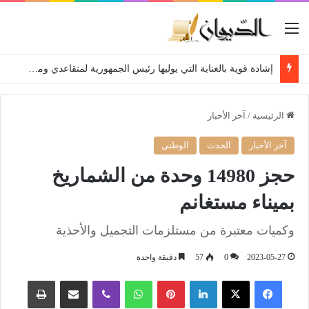
القائمة
إشادة قوية بالعناية التي يوليها رئيس الجمهورية لمتقاعدي ومعطوبي وكبار جرحى الجيش الوطني الشعبي
الرئيسية
/
آخر الأخبار
آخر الأخبار
الحدث
الوطني
حجز 14980 وحدة من الشماريخ
بميناء مستغانم
وكميات معتبرة من مستلزمات التجميل والأحذية
2023-05-27
0
57
دقيقة واحدة
فيسبوك
‫X
لينكدإن
بينتيريست
واتساب
ڤايبر
مشاركة عبر البريد
طباعة