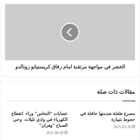
ب
ع
ا
ث
ل
ة
خ
ا
ض
ل
ر
ح
ف
ج
ي
ا
م
ل
و
ج
ا
الخضر في مواجهة مرتقبة امام رفاق كريستيانو رونالدو
ز
ج
ا
ه
ئ
ة
مقالات ذات صلة
ر
م
ي
ر
ة
ت
ت
ق
مصرع طفلة صدمتها حافلة في
عصابات “النحاس” وراء انقطاع
ف
ب
حجوط بتيبازة
الكهرباء في وادي تليلات وحي
و
ة
الصباح “وهران”
2021-03-30
ق
ا
2021-08-30
ا
م