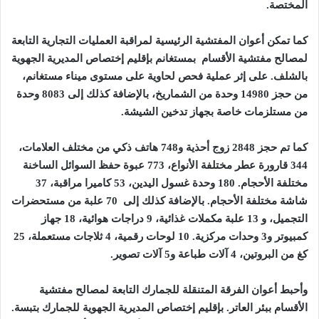
المختصة
.
كما تمكن أعوان المفتشية الرئيسية لمراقبة العمليات التجارية التابعة
لمصالح مفتشية الأقسام بمستغانم بإقليم إختصاص المديرية الجهوية
بالشلف. على إثر عملية فحص لحاوية على مستوى ميناء مستغانم،
من حجز 14980 وحدة من الشماريخ، بالإضافة كذلك إلى 8083 وحدة
من مستلزمات خاصة بجهاز تدخين الشيشة
.
كما تم حجز 2848 زوج أحذية و748 هاتف ذكي من مختلف العلامات،
344 قارورة عطر مختلفة الأنواع، 773 عبوة حفظ السوائل الساخنة
مختلفة الأحجام. 180 وحدة غسول اليدين، 53 كاميرا مراقبة، 37
شاشة مختلفة الأحجام. بالإضافة كذلك إلى 70 علبة من مستحضرات
التجميل، و 13 علبة مكملات غذائية، 9 دراجات هوائية، 18 جهاز
كمبيوتر و3 وحدات مركزية. 10 لوحات رقمية، 4 ثلاجات مستعملة، 25
كغ من البروتين، 4 آلات طباعة و5 آلات تصوير
.
وأحبط أعوان الفرقة المتنقلة للجمارك التابعة لمصالح مفتشية
الأقسام ببئر العاتر. بإقليم إختصاص المديرية الجهوية للجمارك بتبسة.