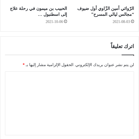
ل
ا
الرّوائي أمين الزّاوي أول ضيوف
الحبيب بن ميمون في رحلة علاج
ـ
م
“مجالس ليالي المسرح”
إلى اسطنبول …
4
ر
2021-10-06
2021-08-03
0
ف
أ
ا
ل
ق
ف
ك
اترك تعليقاً
ا
ر
ي
س
لن يتم نشر عنوان بريدك الإلكتروني.
الحقول الإلزامية مشار إليها بـ
*
ت
ا
ي
ا
ل
ن
ت
و
ر
ع
و
ل
ن
ا
ي
ل
ق
د