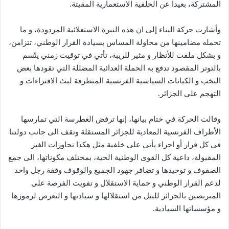
المشتركة، بعيدا عن الخلفية الاستعمارية المقيتة.
وأشارت حركة البناء إلى ان هذه النبرة الاستعلائية المردودة، و ما
تحمله مضامينها من محاولة المساس بسيادة القرار الوطني، تتزامن،
و بشكل ملفت للأنظار و مثير للريبة، تأتي في توقيت زمني يتّسم
بالتوتر المقصود تدفع به الحملة العدائية المضللة التي تقودها بعض
النخب و الكيانات السياسية الفرنسية المتطرفة لبث الافتراءات و
التهجم على الجزائر.
وقالت الحركة في ختام بيانها، إنها ترفض الغطرسة التي تمارسها
الأطراف الفرنسية المعادية للجزائر المستقلة وتقف الى جانب دولتنا
في كل قرار أو اجراء يأتي على خلفية مثل هكذا تجاوزات الغير
المقبولة، داعية كل القوى الوطنية الحية، بمختلف مكوناتها، الى جمع
الصفوف و توحيدها و تضافر جهود الجميع والوقوف وقفة رجل واحد
لدعم القرار الوطني و حماية الاستقلال و تفويت الفرصة على
المتربصين بالجزائر للنيل من استقلالها و سيادتها و التعرض لرموزها
و مؤسساتها السيادية.