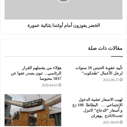
ا
ي
ل
ف
م
و
د
ز
ر
و
الخضر يفوزون أمام أوغندا بثنائية عمورة
س
ن
ة
أ
ا
م
مقالات ذات صلة
ل
ا
ع
م
ل
أ
ي
و
تأييد عقوبة الحبس 10 سنوات
هؤلاء من يشملهم القرار
ا
غ
لرجل الأعمال “طحكوت”
الرئاسي… تبون يصدر عفوا عن
ل
ن
5037 محبوسا
2022-09-25
ل
د
2020-04-01
ق
ا
و
ب
لهيب الاسعار عشية الدخول
ا
ث
الإجتماعي … البطاطا 100 دج
ت
ن
و أسعار “الدجاج” لاتنزل
ا
ا
تحت420دج بوهران
ل
ئ
2021-09-05
خ
ي