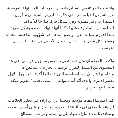
واعتبرت الحركة في السياق ذاته، أن تصريحات المسؤولة الفرنسية
عن الشؤون الدبلوماسية في حكومة الرئيس الفرنسي ماكرون
استفزازية وغير مقبولة وهي تشكل خرقا صارخا للأعراف
الدبلوماسية المتعارف عليها ، كما أنها تنتهك بشدة و بشكل صريح
مبدا احترام سيادة الدول و عدم التدخل في شؤونها الداخلية، مجددة
رفضها لكل شكل من أشكال التدخل الأجنبي في القرار السيادي
لدولتنا.
وأكدت الحركة ان مثل هكذا تصريحات من مسؤول فرنسي، في هذا
المستوى من التمثيل للقرار الرسمي الخارجي، تتناقض في
مضامينها عن الإرادة السياسية التي لا طالما أكدها المسؤول الأول
بقصر الاليزي والذي أكد أنه سيواصل “المضي قدما” لتعزيز علاقة
فرنسا مع الجزائر.
كما اعتبرتها التفافا مؤسفا ومخيبا عن اي ارادة في تجاوز الخلافات
الراهنة والمضي في بناء علاقة جديدة مع الجزائر على أسس صحيحة
و مبادئ ثابتة، لا تنازل عنها، تكرس الندية و تراعي المصالح