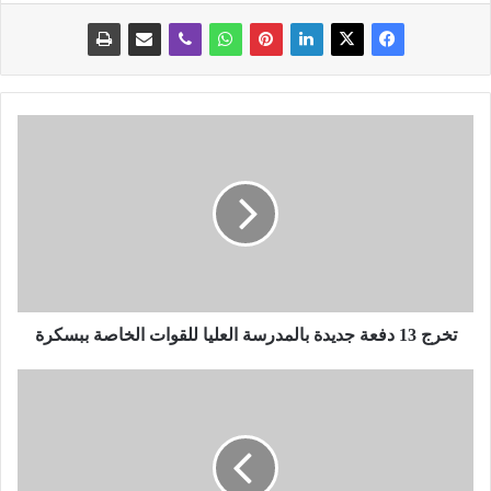
ت
خ
ر
ج
1
3
د
ف
ع
ة
تخرج 13 دفعة جديدة بالمدرسة العليا للقوات الخاصة ببسكرة
ج
د
ا
ي
ل
د
خ
ة
ض
ب
ر