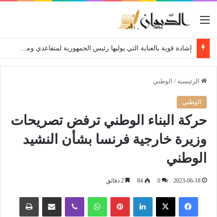
القائمة
إشادة قوية بالعناية التي يوليها رئيس الجمهورية لمتقاعدي ومعطوبي وكبار جرحى الجيش الوطني الشعبي
الرئيسية
/
الوطني
الوطني
حركة البناء الوطني ترفض تصريحات
وزيرة خارجية فرنسا بشأن النشيد
الوطني
2023-06-18
0
84
2 دقائق
فيسبوك
‫X
لينكدإن
بينتيريست
واتساب
ڤايبر
مشاركة عبر البريد
طباعة