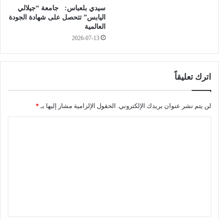
سيدي بلعباس: جامعة “جيلالي
ا
ة
اليابس” تتحصل على شهادة الجودة
ص
ع
العالمية
ة
م
2026-07-13
ب
و
ب
ر
س
ة
ك
اترك تعليقاً
ر
ة
لن يتم نشر عنوان بريدك الإلكتروني.
الحقول الإلزامية مشار إليها بـ
*
ا
ل
ت
ع
ل
ي
ق