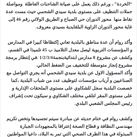
“الخردة” ، ورغم ذلك يعمل على صيانة الشاحنات العاطلة ومواصلة
حملات التنظيف على مستوى بلدية سيدي الشحمي حيث مست عدة
نقاط منها محور الدوران حي الصباح و الطريق الولائي رقم 46 إلى
غاية محور الدوران الزاوية البلقايدية بسيدي معروف.
وأكد روام أن عدة مناطق بالبلدية تعاني إكتظاظا كبيرا في المدارس
و المؤسسات التربوية ليصل معدل التلاميذ ب 45 تلميذا في القسم،
وكشف عن مشروع 8 مدارس ابتدائيةبنجمة1/2/3/4 .في إنتظار برمجة
مشروع إنجاز متوسطة للتخفيف من الضغط الحالي.
وأكد
المسؤول الاول عن بلدية سيدي الشحمي أنه يجري التواصل مع
الصناعيين و أرباب مؤسسات لتوظيف عدد من شباب البلدية ،
كما
خصصت البلدية سجل للشكاوي على مستوى الملحقات الإدارية و
على مستوى المقر لتلقي مختلف الشكاوي و سيكون تحت إشراف
رئيس المجلس الشعبي البلدي.
وكشف روام في ختام حديثه عن مبادرة سيتم تجسيدها وتخص تكريم
مهندسي النظافة و قطاع الصحة إعترافا بالمجهودات الجبارة
المبذولة في هذا الظرف الصحي التي تمر به البلاد، داعيا المواطنين