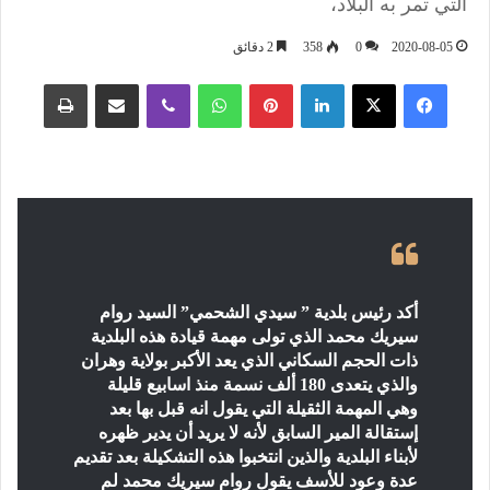
التي تمر به البلاد،
2020-08-05
0
358
2 دقائق
فيسبوك
‫X
لينكدإن
بينتيريست
واتساب
ڤايبر
مشاركة عبر البريد
طباعة
أكد رئيس بلدية ” سيدي الشحمي”
السيد روام
سيريك محمد الذي تولى مهمة قيادة هذه البلدية
ذات الحجم السكاني الذي يعد الأكبر بولاية وهران
والذي يتعدى 180 ألف نسمة منذ اسابيع قليلة
وهي المهمة الثقيلة التي يقول انه قبل بها بعد
إستقالة المير السابق لأنه لا يريد أن يدير ظهره
لأبناء البلدية والذين انتخبوا هذه التشكيلة بعد تقديم
عدة وعود للأسف يقول روام سيريك محمد لم