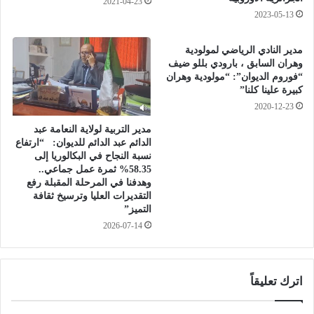
2021-04-23
م
س
2023-05-13
ع
ن
ي
ط
مدير النادي الرياضي لمولودية
ة
ي
وهران السابق ، بارودي بللو ضيف
ا
ن
“فوروم الديوان”: “مولودية وهران
ل
ة
كبيرة علينا كلنا”
ع
.
2020-12-23
ا
.
مدير التربية لولاية النعامة عبد
م
.
الدائم عبد الدائم للديوان: “ارتفاع
ة
ت
نسبة النجاح في البكالوريا إلى
ل
و
58.35% ثمرة عمل جماعي..
ل
ز
وهدفنا في المرحلة المقبلة رفع
ع
ي
التقديرات العليا وترسيخ ثقافة
ا
ع
التميز”
ش
ع
2026-07-14
ر
د
أ
د
و
ا
ت
ل
اترك تعليقاً
ب
إ
أ
ص