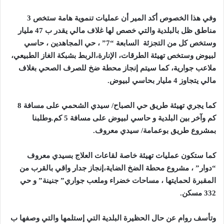
وفي هذا الخصوص أكد المير أن عمليات تنموية هامة ستخص 3
مناطق ظل بالبلدية والتي خصص لها غلاف مالي يقدر ب 47 مليار
وستخص كل من التجزئة السابعة “7” ، حي المجاهدين ، حاسي
لبيوض وستخص تهيئة الطرقات، الإنارة،الربط بشبكة الغاز الطبيعي،
ملاعب جوارية، كما سيتم إنجاز محطة ضخ للصرف الصحي بغلاف
مالي يتجاوز 4 مليار بحاسي لبيوض.
كما يجري تهيئة طريق حي الصباح/ سيدي الشحمي على مسافة 8
كم وآخر بين البلدية و حاسي لبيوض على مسافة 5 كم.وطلبنا
بمشروع طريق بوعمامة/ سيدي معروف.
كما ستكون عمليات تهيئة خاصة لقاعات العلاج بسيدي معروف
“دوار”
، مشروع محطة الضخ الضاية،إنجاز جدار واقي بالقرب من
المقبرة لحمايتها ، مساحات خضراء وملعب جواري” جنينة” و حي
332 مسكن.
وتأسف روام عن حال الحظيرة البلدية التي إستلمها والتي وصفها ب