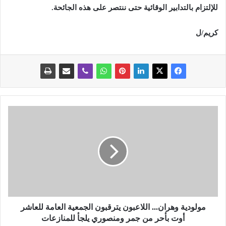
للإلتزام بالتدابير الوقائية حتى ننتصر على هذه الجائحة.
كريم/ل
م
و
ل
و
د
ي
ة
و
ه
ر
مولودية وهران... اللاعبون يترقبون الجمعية العامة للعاشر
ا
أوت بأحر من جمر ومنصوري يلجأ للمنازعات