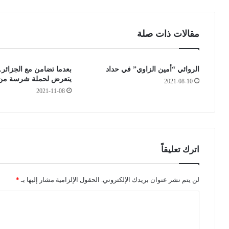
ل
ي
ع
ش
ص
ر
مقالات ذات صلة
ا
ع
ب
ف
ة
ي
الروائي “أمين الزاوي” في حداد
بعدما تضامن مع الجزائر.
ل
ز
يتعرض لحملة شرسة من
ا
ي
2021-08-10
2021-11-08
ت
ا
ز
ر
ا
ة
ل
ر
م
س
و
م
اترك تعليقاً
ج
ي
و
ة
د
إ
لن يتم نشر عنوان بريدك الإلكتروني.
الحقول الإلزامية مشار إليها بـ
*
ة
ل
ا
ل
ى
د
ص
ل
ى
ر
ت