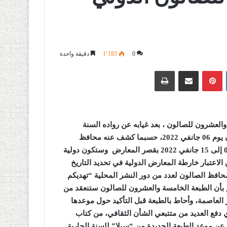
0
1٬183
دقيقة واحدة
لينكدإن
بينتيريست
مشاركة عبر البريد
طباعة
لعشرون للصالون ، بعد غيابه عن رواده السنة
الماضية بسبب جائحة كورونا، وسيكون الافتتاح الرسمي للصالون يوم 06 جانفي 2022، حسبما كشف عنه محافظ
الصالون حكيم ميلود، الذي ذكر أن الطبعة الجديدة ستنعقد من 06 إلى 15 جانفي 2022 بقصر المعارض وستكون دولية
الاعتبار خارطة المعارض الدولية في تحديد التاريخ
حافظ الصالون لعدد من دور النشر المحلية “تهديكم
م بأن الطبعة الخامسة والعشرون للصالون ستنعقد من
ري، الجزائر العاصمة، وأحاط بالطبعة قبل التأكيد حول موعدها
ذي دفع العديد من متتبعي الشأن الثقافي، من كتاب
عن موعد الطبعة الجديدة من “سيلا” للسنة الجارية