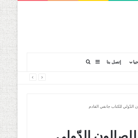
بحث عن
إضافة عمود جانبي
يا
إتصل بنا
سميا… الطبعة الـ 25 للصالون الدّولي