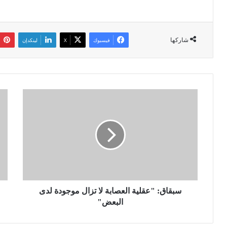
شاركها
فيسبوك
‫X
لينكدإن
س
ا
ب
ل
ق
ف
ا
ر
ق
ي
:
ق
"
ش
ع
ن
ق
ق
ل
سبقاق: "عقلية العصابة لا تزال موجودة لدى
ر
ي
ي
البعض"
ة
ح
ا
ة