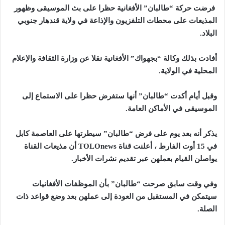
فرضت حركة “طالبان” الأفغانية حظرا على بث الموسيقى وظهور
المذيعات على محطات التلفزيون والإذاعة في ولاية قندهار جنوبي
البلاد
.
أفادت بذلك وكالة “بجهواك” الأفغانية نقلا عن وزارة الثقافة والإعلام
المحلية في الولاية
.
وقبل أيام أكدت “طالبان” أنها ستفرض حظرا على الاستماع إلى
الموسيقى في الأماكن العامة
.
يذكر أنه بعد يوم على فرض “طالبان” سيطرتها على العاصمة كابل
في 15 أ
وت الفارط
، أعلنت قناة
TOLOnews
أن مذيعات القناة
يواصلن القيام بعملهن عبر تقديم نشرات الأخبار
.
وفي وقت سابق صرحت “طالبان” بأن الموظفات الأفغانيات
سيتمكن في المستقبل من العودة إلى عملهن بعد وضع قواعد ذات
الصلة
.