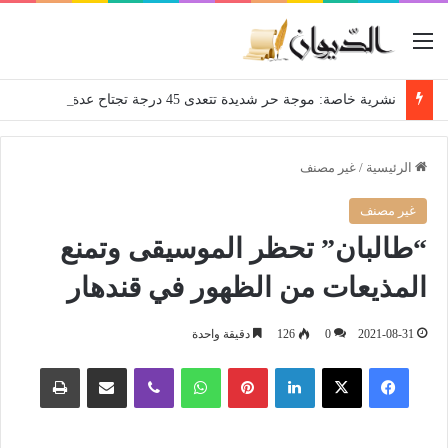
القائمة
نشرية خاصة: موجة حر شديدة تتعدى 45 درجة تجتاح عدة ولايات إلى غاية الاثنين
الرئيسية
/
غير مصنف
غير مصنف
“طالبان” تحظر الموسيقى وتمنع
المذيعات من الظهور في قندهار
2021-08-31
0
126
دقيقة واحدة
فيسبوك
‫X
لينكدإن
بينتيريست
واتساب
ڤايبر
مشاركة عبر البريد
طباعة