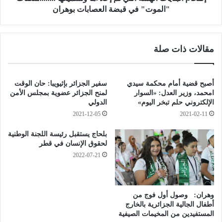
ل
ا
"الموت" في قبضة العصابات بوهران
ة
ي
ر
ا
و
ت
مقالات ذات صلة
ح
ا
ا
ل
ن
ه
ي
ش
أصبح قضية أمام محكمة سيدي
سفير الجزائر بإثيويبا: حان الوقت
ة
ة
امحمد، وزير العدل: «السوار
لمنح الجزائر عضوية بمجلس الأمن
"
ا
الإلكتروني حلم تبخر اليوم»
الدولي
ل
ل
2021-12-05
2021-02-11
و
ت
ز
ي
بلحاج يستقبل رئيسة اللجنة الوطنية
ر
ت
لحقوق الإنسان في قطر
ا
م
2022-07-21
ء
إ
خ
خ
ا
ل
ر
وهران: وصول أول فوج من
ا
أطفال الجالية الجزائرية بالخارج
ج
ء
المستفيدين من المخيمات الصيفية
ي
ه