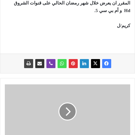
المقرر ان يعرض خلال شهر رمضان الحالي على قنوات الشروق
Hd
و أم بي سي 5.
كريم/ل
أ
ف
ا
ق
ن
ا
ا