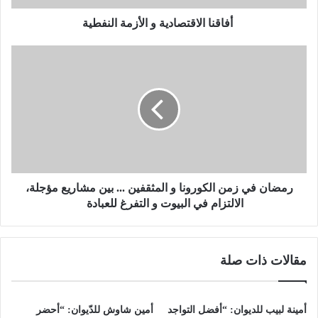
ل
ا
أفاقنا الاقتصادية و الأزمة النفطية
ق
ت
ر
ص
م
ا
ض
د
ا
ي
ن
ة
ف
و
ي
ا
ز
ل
م
أ
ن
رمضان في زمن الكورونا و المثقفين ... بين مشاريع مؤجلة،
ز
ا
الالتزام في البيوت و التفرغ للعبادة
م
ل
ة
ك
ا
و
مقالات ذات صلة
ل
ر
ن
و
ف
ن
ط
ا
أمينة لبيب للديوان: “أفضل التواجد
أمين شاوش للدّيوان: “أحضر