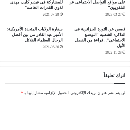
ي
و
على مواقع التواصل الاجتماعي عن
للمشاركة في فيديو كليب مهدى
ة
ا
التلفزيون”
لذوي القدرات الخاصة”
ل
2021-07-28
2023-03-27
م
ث
قصص عن الثورة الجزائرية في
سفارة الولايات المتحدة الأمريكية:
ق
الذاكرة الشعبية “الـوضـع
الأمير عبد القادر من بين أفضل
ف
الاجتماعي”.. قراءة من الفصل
الرجال العظماء القلائل
ي
الأول
2021-05-26
ن
2022-11-28
.
.
.
ب
اترك تعليقاً
ي
ن
م
لن يتم نشر عنوان بريدك الإلكتروني.
الحقول الإلزامية مشار إليها بـ
*
ش
ا
ا
ر
ل
ي
ت
ع
ع
م