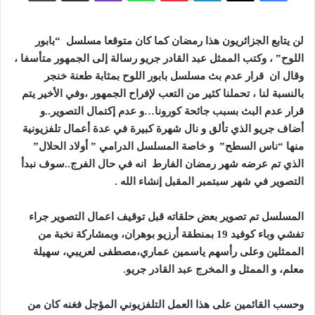
لن يتابع الجزائريون هذا رمضان كما كان متوقعا مسلسل “بابور
اللوح” ، وكتب الممثل عبد القادر جريو رسالة إلى الجمهور متأسفا ،
وقال ان قرار عدم بث مسلسل بابور اللوح بمثابة طعنة خنجر
بالنسبة لنا ، تحملنا كثير من التعب لإفراح الجمهور ،وفي الأخير يتم
قرار عدم البث بسبب جائحة كورونا…و عدم إكتمال التصوير..و
أضاف جريو الذي تألق و نال شهرة كبيرة في عدة أعمال تلفزيونية
منها “ناس السطح” و خاصة المسلسل الدرامي ” أولاد الحلال”
الذي تم عرضه شهر رمضان الفارط انه في حال الفرج..سوف نبدأ
التصوير في شهر سبتمبر المقبل إنشاء الله .
المسلسل تم تصوير بعض حلقاته قبل توقيف اعمال التصوير جراء
تفشي وباء كوفيد 19 بمنطقة أرزيو بوهران، وبمشاركة نخبة من
الممثلين وعلى رأسهم ياسمين عماري،مصطفى لعريبي، سهيلة
معلم، و الممثل و المخرج عبد القادر جريو.
وحسب القائمين على هذا العمل التلفزيوني المؤجل فغنه كان من