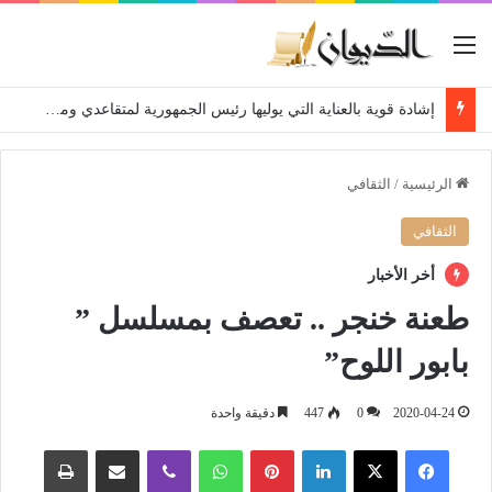
القائمة
إشادة قوية بالعناية التي يوليها رئيس الجمهورية لمتقاعدي ومعطوبي وكبار جرحى الجيش الوطني الشعبي
الرئيسية
/
الثقافي
الثقافي
أخر الأخبار
طعنة خنجر .. تعصف بمسلسل ”
بابور اللوح”
2020-04-24
0
447
دقيقة واحدة
فيسبوك
‫X
لينكدإن
بينتيريست
واتساب
ڤايبر
مشاركة عبر البريد
طباعة