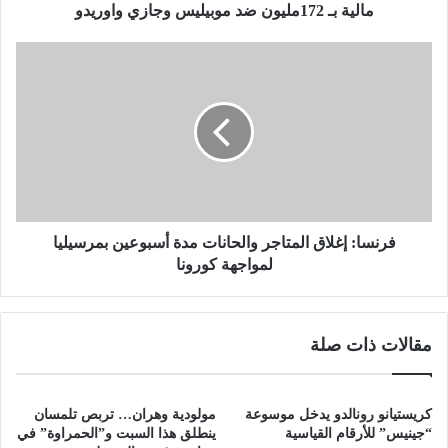
ت
مالية بـ 172مليون ضد موبيليس وجازي واوريدو
ا
ل
ف
ت
ر
ي
ن
ت
س
م
ا
ت
:
س
إ
ج
غ
ي
ل
ل
ا
فرنسا: إغلاق المتاجر والحانات مدة أسبوعين بمرسيليا
ه
ق
لمواجهة كورونا
ا
ا
ب
ل
خ
م
مقالات ذات صلة
ص
ت
و
ا
ص
ج
ن
ر
كريستيانو رونالدو يدخل موسوعة
مولودية وهران… تربص تلمسان
و
و
“جينيس” للأرقام القياسية
ينطلق هذا السبت و”الحمراوة” في