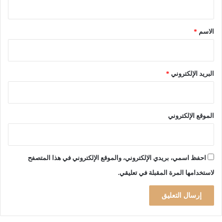
1
ل
ق
7
ي
2
*
ا
الاسم
*
م
ل
ل
م
ي
و
و
ا
البريد الإلكتروني
*
ن
ج
ض
ه
د
ة
م
ك
الموقع الإلكتروني
و
و
ب
ر
ي
و
ل
ن
احفظ اسمي، بريدي الإلكتروني، والموقع الإلكتروني في هذا المتصفح
ي
ا
لاستخدامها المرة المقبلة في تعليقي.
س
و
ج
ا
ز