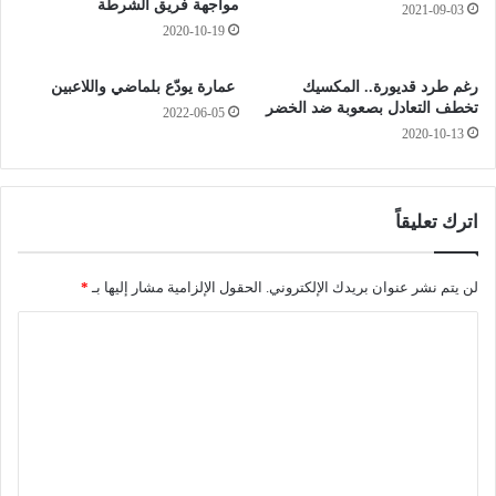
ع
ا
مواجهة فريق الشرطة
2021-09-03
ي
ل
2020-10-19
ة
ح
ا
ا
رغم طرد قديورة.. المكسيك
عمارة يودّع بلماضي واللاعبين
ل
ن
تخطف التعادل بصعوبة ضد الخضر
2022-06-05
خ
ا
2020-10-13
د
ت
م
م
ة
د
ع
ة
اترك تعليقاً
ق
أ
و
س
ب
ب
لن يتم نشر عنوان بريدك الإلكتروني.
الحقول الإلزامية مشار إليها بـ
*
ا
و
ا
ت
ع
م
ي
ل
ا
ن
ت
ل
ب
ي
م
ع
ة
ر
ل
ب
س
ـ
ي
ي