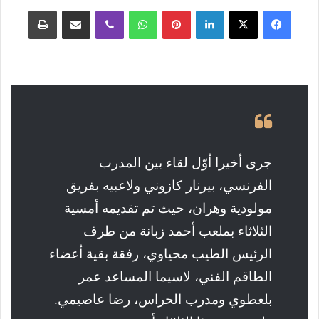
فيسبوك
‫X
لينكدإن
بينتيريست
واتساب
ڤايبر
مشاركة عبر البريد
طباعة
جرى أخيرا أوّل لقاء بين المدرب
الفرنسي، بيرنار كازوني ولاعبيه بفريق
مولودية وهران، حيث تم تقديمه أمسية
الثلاثاء بملعب أحمد زبانة من طرف
الرئيس الطيب محياوي، رفقة بقية أعضاء
الطاقم الفني، لاسيما المساعد عمر
بلعطوي ومدرب الحراس، رضا عاصيمي.