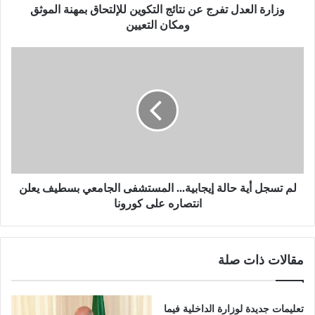
ل
وزارة العدل تفرج عن نتائج التكوين للإلتحاق بمهنة الموثق
ت
ومكان التعيين
ف
ر
ل
ج
م
ع
ت
ن
س
ن
ج
ت
ل
ا
أ
ئ
ي
ج
ة
ا
ح
لم تسجل أية حالة إيجابية... المستشفى الجامعي بسطيف يعلن
ل
ا
انتصاره على كورونا
ت
ل
ك
ة
و
إ
مقالات ذات صلة
ي
ي
ن
ج
ل
ا
ل
ب
تعليمات جديدة لوزارة الداخلية فيما