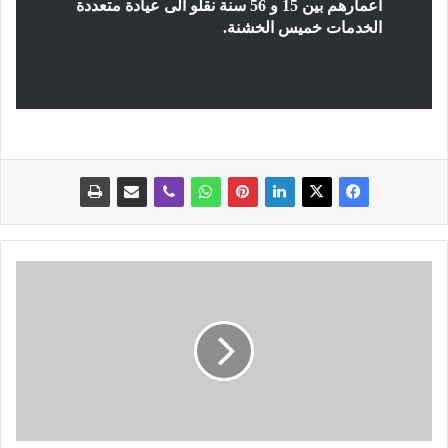
اعمارهم بين 15 و 56 سنة نقلو الى عيادة متعددة
الخدمات خميس الخشنة.
و
ز
ا
ر
ة
ا
ل
ع
د