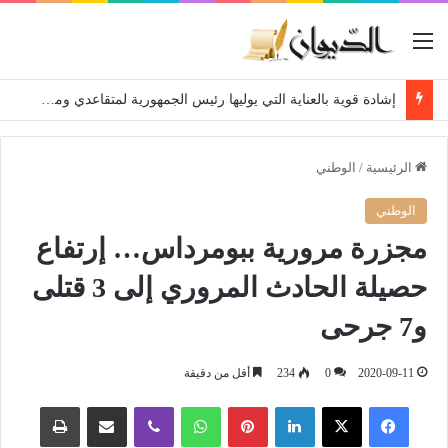
القائمة
إشادة قوية بالعناية التي يوليها رئيس الجمهورية لمتقاعدي ومعطوبي وكبار جرحى الجيش الوطني الشعبي
الرئيسية
/
الوطني
الوطني
مجزرة مرورية ببومرداس… إرتفاع
حصيلة الحادث المروري إلى 3 قتلى
و7 جرحى
2020-09-11
0
234
أقل من دقيقة
فيسبوك
‫X
لينكدإن
بينتيريست
واتساب
ڤايبر
مشاركة عبر البريد
طباعة