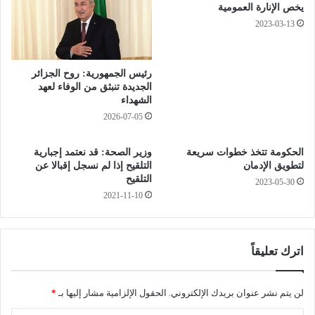
إ
ي
يخص الإنارة العمومية
ل
ة
2023-03-13
ت
.
ح
.
ا
.
رئيس الجمهورية: روح الجزائر
ق
ا
الجديدة تنبثق من الوفاء لعهد
ب
ل
الشهداء
م
م
2026-07-05
ه
س
ن
ت
ة
الحكومة تتخذ خطوات سريعة
وزير الصحة: قد نعتمد إجبارية
ش
لتطويق الإدمان
التلقيح إذا لم نسجل إقبالا عن
ا
ف
التلقيح
ل
2023-05-30
ى
2021-11-10
م
ا
و
ل
ث
ج
ق
ا
اترك تعليقاً
و
م
م
ع
ك
ي
لن يتم نشر عنوان بريدك الإلكتروني.
الحقول الإلزامية مشار إليها بـ
*
ا
ب
ن