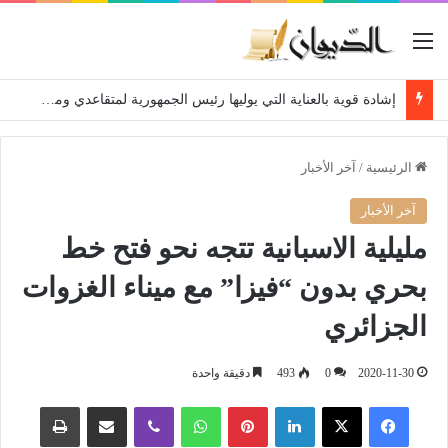
القائمة
إشادة قوية بالعناية التي يوليها رئيس الجمهورية لمتقاعدي ومعطوبي وكبار جرحى الجيش الوطني الشعبي
الرئيسية
/
آخر الأخبار
آخر الأخبار
مليلية الاسبانية تتجه نحو فتح خط
بحري بدون “فيزا” مع ميناء الغزوات
الجزائري
2020-11-30
0
493
دقيقة واحدة
فيسبوك
‫X
لينكدإن
بينتيريست
واتساب
ڤايبر
مشاركة عبر البريد
طباعة