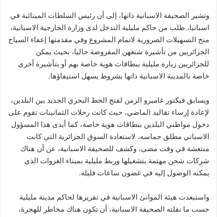
وتشير الصحيفة الاسبانية ذاتها، إلى أن رئيس السلطات المينائية في
اسبانيا، طلب من حاكم مليلية التدخل لدى وزارة الخارجية الاسبانية،
منح التسهيلات الضرورية لاتمام المشروع وفي مقدمتها إعفاء السياح
الجزائريين من تأشيرة شنغهن المفروضة حاليا، بحيث يمكن
للجزائريين زيارة مليلية ببطاقات هوية خاصة بهم أو بتأشيرة أخرى
خاصة بالمدينة الاسبانية ذاتها بشروط يسهل استيفاؤها.
ويسابق فيكتور غاميرو الزمن لفتح الخط البحري الجديد بين البلدين،
لإعادة إرساء تقاليد الماضي، حيث كانت رحلات الثمانينات تقوم على
دخول مواطني البلدين ببطاقات هوية خاصة، كما أبدى هذا المسؤول
الاسباني مطلق حماسه، لاستعادة السوق الجزائرية التي كانت
منتعشة في وقت مضى، وكشف للصحيفة الاسبانية، عن أن هناك
شركات شحن مهتمة بتشغيلها وربط مليلية بميناء الغزوات الذي
يمكنه الوصول إليه في غضون ساعات قليلة.
واستبعدت هيئة الموانئ الاسبانية في تقريرها لحاكم مدينة مليلية
حسب ما نقلته الصحيفة الاسبانية، أن تكون هناك مخاطر للهجرة،