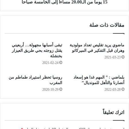
و
.
15 يوما من الـ20.00 مساءا إلى الخامسة صباحا
ل
.
ي
ت
ب
م
مقالات ذات صلة
ئ
د
ر
ي
ا
د
ل
إ
ماضوي يريد تقليص تعداد مولودية
تبقى أسبابها مجهولة… أربعيني
ج
ج
وهران قبل التفكير في الميركاتو
يقتل زوجته بحي طريق العيزار
ي
ر
بخنشلة
2021-03-23
ر
ا
2021-02-24
.
ء
.
ا
بلماضي : ” المهم غدا هو إسعاد
روسيا تحظر استيراد طماطم من
.
ت
أنصارنا والتأهل للمونديال”
المغرب
ا
ا
2020-10-29
2022-03-28
ل
ل
أ
ح
ف
ج
ا
ر
اترك تعليقاً
ع
ا
ي
ل
و
ص