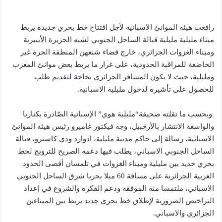
رافعت هيئة الموانئ الاسبانية لأجل افتتاح خط بحري جديدة يربط
ميناء مليلية مليلية قبالة الساحل الجنوبي لشبه الجزيرة الأيبيرية
وميناء الغزوات الجزائري، خارج فضاء شنغهن المنطقة الحرة غير
الخاضعة للمراقبة الحدودية، على غرار ما يربط بعض موانئ المغرب
ومليلية، حيث لا يكون المسافر الجزائري بحاجة لتقديم طلب
للحصول على تأشيرة لدخول مليلية الاسبانية.
وبحسب ما نقلته صحيفة“مليلية هوي” الإسبانية الصّادرة بكناريا
والواسعة الانتشار بالأرخبيل، وجه فيكتور غاميرو رئيس هيئة الموانئ
الاسبانية، رسالة إلى حاكم مدينة مليلية، ادوارد ودي كاسترو، قبالة
الساحل الجنوبي الاسباني، يطلب فيها دعمه الصريح للترويج لخط
بحري جديد بين مليلية وميناء الغزوات في تلمسان أقصى الحدود
الغربية الجزائرية على مسافة 60 ميلا بحريا شرق الساحل الجنوبي
الاسباني، ملتمسا منه الموفقة ودعم الفكرة والشروع في إعداد
التراخيص الضرورية لإطلاق خط بحري جديد يربط بين الميناءين
الجزائري والاسباني.