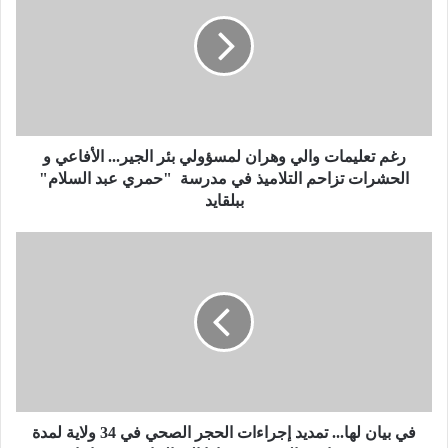
م
ت
ع
ل
ي
م
ا
ت
رغم تعليمات والي وهران لمسؤولي بئر الجير... الأفاعي و
و
الحشرات تزاحم التلاميذ في مدرسة "حمري عبد السلام"
ا
ببلقايد
ل
ي
ف
و
ي
ه
ب
ر
ي
ا
ا
ن
ن
ل
ل
م
ه
س
ا
ؤ
.
في بيان لها... تمديد إجراءات الحجر الصحي في 34 ولاية لمدة