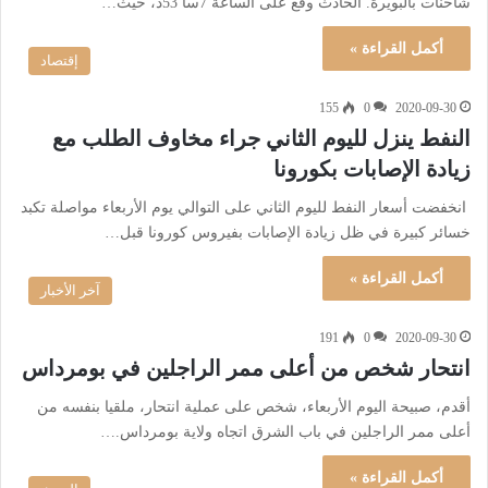
شاحنات بالبويرة. الحادث وقع على الساعة 7سا 53د، حيث…
أكمل القراءة »
إقتصاد
155
0
2020-09-30
النفط ينزل لليوم الثاني جراء مخاوف الطلب مع
زيادة الإصابات بكورونا
انخفضت أسعار النفط لليوم الثاني على التوالي يوم الأربعاء مواصلة تكبد
خسائر كبيرة في ظل زيادة الإصابات بفيروس كورونا قبل…
أكمل القراءة »
آخر الأخبار
191
0
2020-09-30
انتحار شخص من أعلى ممر الراجلين في بومرداس
أقدم، صبيحة اليوم الأربعاء، شخص على عملية انتحار، ملقيا بنفسه من
أعلى ممر الراجلين في باب الشرق اتجاه ولاية بومرداس.…
أكمل القراءة »