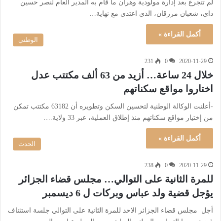
لم تتجرع بعد إدارة مولودية وهران ما قام به المدير العام لنصر حسين
داي، شعبان مرزقان، الذي اعتدى مع نهاية…
أكمل القراءة »
الوطني
231
0
2020-11-29
خلال 24 ساعة… أزيد من 63 ألف مكتتب عدل
اختاروا مواقع سكناتهم
-أعلنت الوكالة الوطنية لتحسين السكن وتطويره أن 63182 مكتتب تمكن
من إختيار مواقع سكناتهم منذ إطلاق العملية، عبر 33 ولاية.…
أكمل القراءة »
الحدث
238
0
2020-11-29
للمرة الثانية على التوالي… مجلس قضاء الجزائر
يؤجل قضية ولد عباس وبركات ل 6 ديسمبر
أجل مجلس قضاء الجزائر الاحد للمرة الثانية على التوالي جلسة استئناف