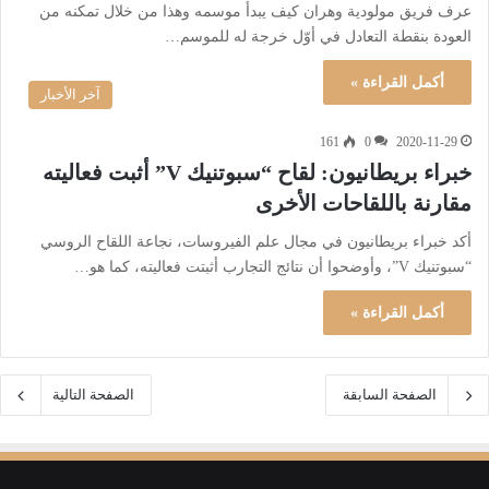
عرف فريق مولودية وهران كيف يبدأ موسمه وهذا من خلال تمكنه من
العودة بنقطة التعادل في أوّل خرجة له للموسم…
أكمل القراءة »
آخر الأخبار
161
0
2020-11-29
خبراء بريطانيون: لقاح “سبوتنيك V” أثبت فعاليته
مقارنة باللقاحات الأخرى
أكد خبراء بريطانيون في مجال علم الفيروسات، نجاعة اللقاح الروسي
“سبوتنيك V”، وأوضحوا أن نتائج التجارب أثبتت فعاليته، كما هو…
أكمل القراءة »
الصفحة السابقة
الصفحة التالية