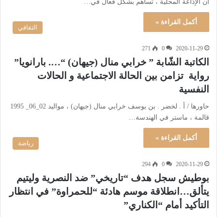
أن الإذاعة المحلية ، تساهم بشكل فعال في…
أكمل القراءة »
الثقافي
271
0
2020-11-29
الكاتبة الشّابة ” خرابي منال (جيهان) “…. بارانويا”
رواية تزامن بين الحالة الاجتماعية و الحالات
النفسية
حاورها / أ . لخضر . بن يوسف خرابي منال (جيهان) ، مواليد 02_06_ 1995
قالمة ، ماستر في الهندسة…
أكمل القراءة »
رياضة
294
0
2020-11-29
بوطيش سجل هدف “تاريخي” ضد النصرية وليتيم
يتألق…انطلاقة موسم هادئة “للحمراوة” في انتظار
التأكيد أمام “الكناري”