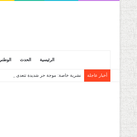
الرئيسية
الحدث
الوطني
أخبار عاجلة
نشرية خاصة: موجة حر شديدة تتعدى 45 درجة تجتاح عدة ولايات إلى غاية الاثنين