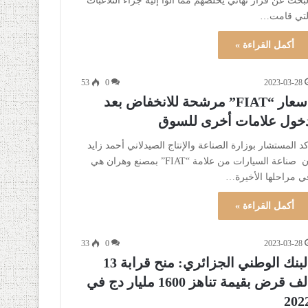
لبحث عن قرار نهائي يخلصهم مما ألوا إليه جراء التلاعبات
لتي قامت…
أكمل القراءة »
53
0
2023-03-28
أسعار “FIAT” مرشحة للانخفاض بعد
خول علامات أخرى للسوق
كد المستشار بوزارة الصناعة والإنتاج الصيدلاني أحمد زايد
أن صناعة السيارات من علامة “FIAT” بمصنع وهران هي
ي مراحلها الأخيرة…
أكمل القراءة »
33
0
2023-03-28
البنك الوطني الجزائري: منح قرابة 13
ألف قرض بقيمة تناهز 1600 مليار دج في
202