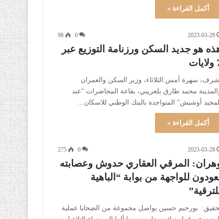
أكمل القراءة »
98
0
2023-03-29
ذه هو جديد السكن ورزنامة التوزيع عبر
ايات
شرف، سهرة أمس الثلاثاء، وزير السكن والعمران
المدينة محمد طارق بلعريبي، بقاعة المحاضرات “عبد
لمجيد أوشيش” المتواجدة بالبنك الوطني للاسكان…
أكمل القراءة »
275
0
2023-03-28
هران: المرقي العقاري حدوش وعصابته
عودون للواجهة من بوابة “الباهية
لترقية”
حقيق: بورحيم حسين يواصل مجموعة من الضحايا عملية