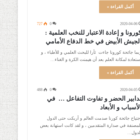
أكمل القراءة »
727
0
2020-04-06
ورونا و إعادة الاعتبار للنخب العلمية :
لجيش الأبيض في خط الدفاع الأمامي
بما جائحة كورونا جاءت ثأرا للبحث العلمي و للأطباء ، و
ستعادة لمكانة العلم بعد أن هيمنت الكرة و الغناء…
أكمل القراءة »
488
0
2020-04-05
دابير الحضر و تفاوت التفاعل … في
لأسباب و الأبعاد
جتياح جائحة كورنا صدمت العالم و أربكت حتى الدول
لمصنفة في صدارة المتقدمين ، و لقد كانت استهانة بعض
لدول…