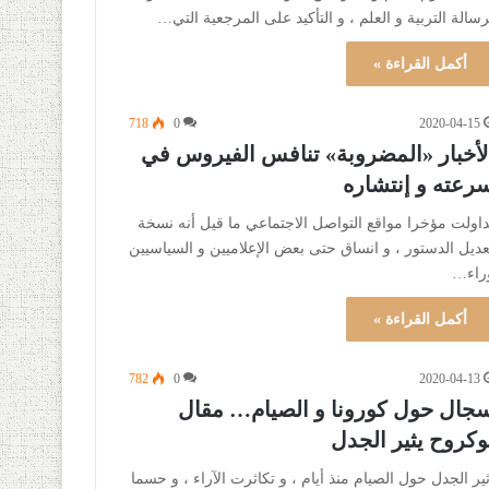
رسالة التربية و العلم ، و التأكيد على المرجعية التي…
أكمل القراءة »
718
0
2020-04-15
لأخبار «المضروبة» تنافس الفيروس في
رعته و إنتشاره
داولت مؤخرا مواقع التواصل الاجتماعي ما قيل أنه نسخة
عديل الدستور ، و انساق حتى بعض الإعلاميين و السياسيين
راء…
أكمل القراءة »
782
0
2020-04-13
جال حول كورونا و الصيام… مقال
وكروح يثير الجدل
ثير الجدل حول الصيام منذ أيام ، و تكاثرت الآراء ، و حسما