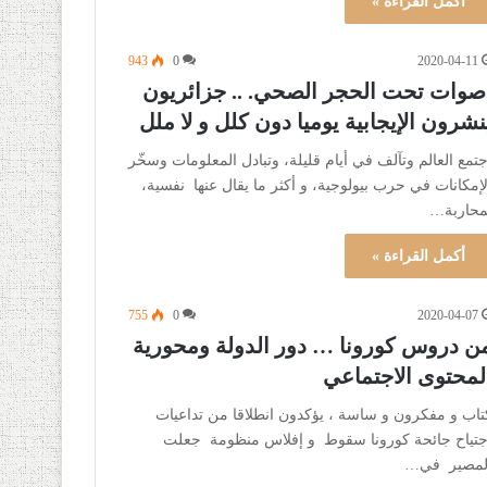
أكمل القراءة »
943
0
2020-04-11
صوات تحت الحجر الصحي. .. جزائريون
نشرون الإيجابية يوميا دون كلل و لا ملل
جتمع العالم وتآلف في أيام قليلة، وتبادل المعلومات وسخّر
لإمكانات في حرب بيولوجية، و أكثر ما يقال عنها نفسية،
محاربة…
أكمل القراءة »
755
0
2020-04-07
ن دروس كورونا … دور الدولة ومحورية
لمحتوى الاجتماعي
تاب و مفكرون و ساسة ، يؤكدون انطلاقا من تداعيات
جتياح جائحة كورونا سقوط و إفلاس منظومة جعلت
لمصير في…