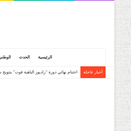
الرئيسية
الحدث
الوطني
أخبار عاجلة
اختتام نهائي دورة “راديوز الباهية فوت” بتتوي