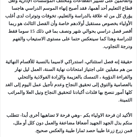
والقائمين على تسيير القطاعات ومختلف المؤسسات الإدارية ولعل
قطاع التعليم أحد أهمها، فقد أصبح إنهاء الموسم الدراسي هاجسا
يؤرق كل من له علاقة بالدراسة والتعليم، تخوفات وتوترات لدى أغلب
الأولياء بخصوص مستقبل أولادهم خاصة وأن الفصل الثالث هو ربما
أقصر فصل دراسي بحوالي شهر ونصف بما في ذلك 15 سوما فقط
للدراسة وهذا كما سينعكس حتما على مستوى الاستيعاب والفهم
ودرجة التجاوب.
حقيقة إنه فصل استثنائي، استدراكي لاسيما بالنسبة للأقسام النهائية
من هم مقبلين على اجتياز امتحانات نهاية السنة، العمل ليل نهار
والقراءة الدؤوبة ، التمسك بالعزيمة والإرادة الفولاذية والتحلي
بالعصامية والتوق إلى تحقيق النجاح وعدم تأجيل عمل اليوم إلى الغد
كلها أمور ننصح بها فلذات أكبادنا لتحقيق النجاح ونيل العلا والمراتب
الثمينة.
الأكيد ان فرحة الاولياء بكم –وهي فرحة لا تضاهيها أخرى أبدا- تتطلب
منكم بذل الجهد الجهيد أضعافا مضاعفة والعمل دون كلل أو ملل،
فمن زرع زرعا طيبا حصد ثمارا طيبة والعكس صحيح.