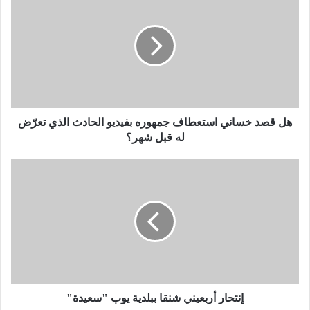
ل
ق
ص
د
خ
س
ا
ن
ي
هل قصد خساني استعطاف جمهوره بفيديو الحادث الذي تعرّض
ا
له قبل شهر؟
س
ت
إ
ع
ن
ط
ت
ا
ح
ف
ا
ج
ر
م
أ
ه
ر
و
ب
ر
ع
إنتحار أربعيني شنقا ببلدية يوب "سعيدة"