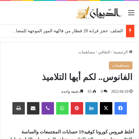
القائمة
الشلف: حجز قرابة 28 قنطار من فاكهة الموز الموجهة للمضاربة
الرئيسية
/
الثقافي
/
مساهمات
مساهمات
الفانوس.. لكم أيها التلاميذ
2022-04-10
0
65
دقيقة واحدة
فيسبوك
‫X
لينكدإن
بينتيريست
واتساب
ڤايبر
مشاركة عبر البريد
طباعة
أخلط فيروس كورونا كوفيد19 حسابات المجتمعات والساسة