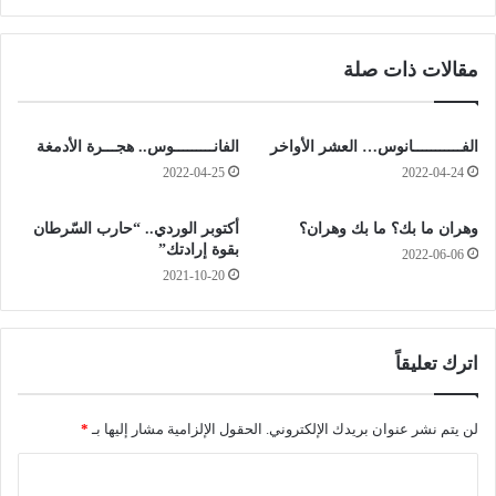
ه
ي
ب
ن
ف
ي
مقالات ذات صلة
ي
ش
د
ن
ي
ق
و
ا
الفـــــــــــانوس… العشر الأواخر
الفانـــــــــوس.. هجـــرة الأدمغة
ا
ب
2022-04-25
2022-04-24
ل
ب
ح
ل
وهران ما بك؟ ما بك وهران؟
أكتوبر الوردي.. “حارب السّرطان
ا
د
بقوة إرادتك”
2022-06-06
د
ي
2021-10-20
ث
ة
ا
ي
ل
و
ذ
ب
اترك تعليقاً
ي
"
ت
س
ع
ع
لن يتم نشر عنوان بريدك الإلكتروني.
الحقول الإلزامية مشار إليها بـ
*
رّ
ي
ض
د
ا
ل
ة