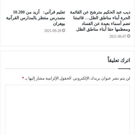
ك
ل
ا
ف
ديب عبد الحكيم مترشح عن القائمة
تعليم قرآني: أزيد من 10.200
ن
ل
الحرة أبناء مناطق الظل… قائمتنا
متمدرس منتظر بالمدارس القرآنية
ل
ا
تضم أسماء بعيدة عن الفساد
بوهران
ي
ل
ومعظمها حقا أبناء مناطق الظل
2021-09-28
ل
ي
2021-06-07
و
س
ل
"
ا
ت
و
اترك تعليقاً
ن
ض
ت
ع
ظ
ي
لن يتم نشر عنوان بريدك الإلكتروني.
الحقول الإلزامية مشار إليها بـ
*
ر
ا
ا
ا
ل
ل
ص
ل
ف
ح
ر
ت
ي
ج
و
ع
ه
ق
ذ
ل
ت
ا
ي