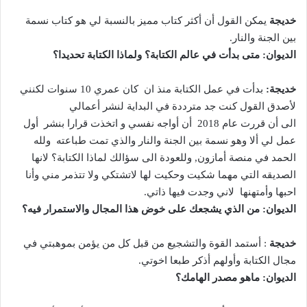
خديجة
يمكن القول أن أكثر كتاب مميز بالنسبة لي هو كتاب نسمة
بين الجنة والنار.
الديوان:
متى بدأت في عالم الكتابة؟ ولماذا الكتابة تحديدا؟
خديجة:
بدأت في عمل الكتابة منذ ان كان عمري 10 سنوات لكنني
لأصدق القول كنت جد مترددة في البداية لنشر أعمالي
الى أن قررت عام 2018 أن أواجه نفسي و اتخذت قرارا بنشر أول
عمل لي ألا وهو نسمة بين الجنة والنار والذي تمت طباعته ولله
الحمد في منصة أمازون, وللعودة الى سؤالك لماذا الكتابة؟ لانها
الصديقه التي مهما شكيت وحكيت لها لاتشتكي ولا تتذمر مني وأنا
احبها وأمتهنها لاني وجدت فيها ذاتي.
الديوان:
من الذي يشجعك على خوض هذا المجال والاستمرار فيه؟
خديجة
: أستمد القوة والتشجيع من قبل كل من يؤمن بموهبتي في
مجال الكتابة وأولهم أذكر طبعا اخوتي.
الديوان: ماهو مصدر الهامك؟