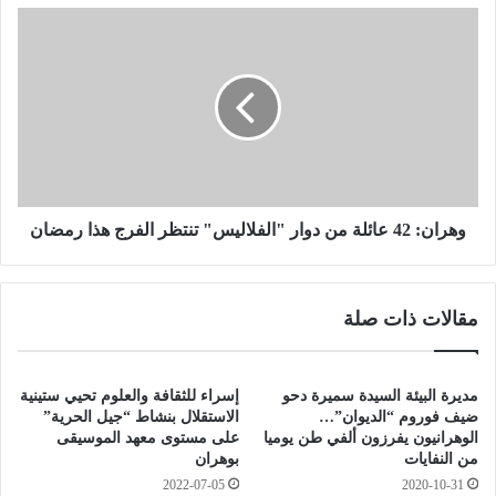
ص
و
ر
ه
"
ر
ل
ا
ل
ن
د
:
ي
4
و
2
ا
ع
ن
ا
وهران: 42 عائلة من دوار "الفلاليس" تنتظر الفرج هذا رمضان
:
ئ
د
ل
و
ة
مقالات ذات صلة
ر
م
"
ن
م
د
س
و
مديرة البيئة السيدة سميرة دحو
إسراء للثقافة والعلوم تحيي ستينية
ع
ا
ضيف فوروم “الديوان”…
الاستقلال بنشاط “جيل الحرية”
و
ر
الوهرانيون يفرزون ألفي طن يوميا
على مستوى معهد الموسيقى
د
من النفايات
بوهران
"
"
ا
2022-07-05
2020-10-31