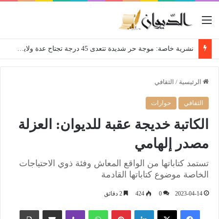
القائمة
نشرية خاصة: موجة حر شديدة تتعدى 45 درجة تجتاح عدة ولايات إلى غاية الاثنين
الرئيسية
/
الثقافي
الثقافي
حوارات
الكاتبة خديجة عقبة للديوان: العزلة
مصدر إلهامي
تستمد كتاباتها من الواقع المعاش وفئة ذوي الاحتياجات
الخاصة موضوع كتاباتها القادمة
2023-04-14
0
424
2 دقائق
فيسبوك
‫X
لينكدإن
بينتيريست
واتساب
ڤايبر
مشاركة عبر البريد
طباعة