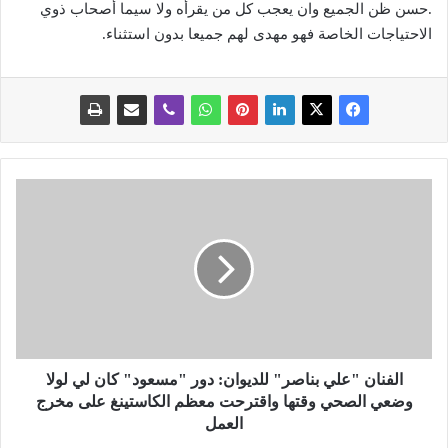
.حسن ظن الجميع وان يعجب كل من يقرأه ولا سيما أصحاب ذوي
الاحتياجات الخاصة فهو مهدى لهم جميعا بدون استثناء.
ا
ل
ف
ن
ا
ن
"
ع
ل
ي
الفنان "علي بناصر" للديوان: دور "مسعود" كان لي لولا
ب
وضعي الصحي وقتها واقترحت معظم الكاستينغ على مخرج
ن
العمل
ا