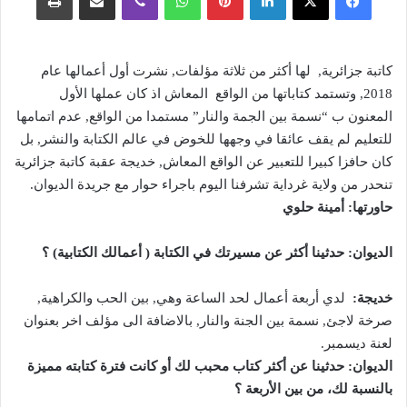
كاتبة جزائرية, لها أكثر من ثلاثة مؤلفات, نشرت أول أعمالها عام
2018, وتستمد كتاباتها من الواقع المعاش اذ كان عملها الأول
المعنون ب “نسمة بين الجمة والنار” مستمدا من الواقع, عدم اتمامها
للتعليم لم يقف عائقا في وجهها للخوض في عالم الكتابة والنشر, بل
كان حافزا كبيرا للتعبير عن الواقع المعاش, خديجة عقبة كاتبة جزائرية
تنحدر من ولاية غرداية تشرفنا اليوم باجراء حوار مع جريدة الديوان.
حاورتها: أمينة حلوي
الديوان:
حدثينا أكثر عن مسيرتك في الكتابة ( أعمالك الكتابية) ؟
خديجة:
لدي أربعة أعمال لحد الساعة وهي, بين الحب والكراهية,
صرخة لاجئ, نسمة بين الجنة والنار, بالاضافة الى مؤلف اخر بعنوان
لعنة ديسمبر.
الديوان: حدثينا عن أكثر كتاب محبب لك أو كانت فترة كتابته مميزة
بالنسبة لك، من بين الأربعة ؟