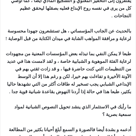
يفتقرون إلى التحفيز المعنوي و التشجيع المادي أيضا ، كما أوصي
كل من يرى في نفسه روح الإبداع فعليه بصقلها ليحقق عظيم
النجاحات
.
بالحديث عن الجانب المؤسساتي ، هل تستشعرون جهودا محسوسة
لرعاية و مرافقة المواهب الشابة في ميدان الكتابة من قبل الوصاية
!
طبعا لا يمكن النفي بما تبذله بعض المؤسسات المعنية من مجهودات
لرعاية الفئة الموهوبة و الشبابية خاصة ، و لقد لامست هذا في عديد
من التنظيمات التي كنت حاضرة فيها ، و قد زادت ثقتي بهم في
الآونة الأخيرة و تفاءلت بهم خيرا، لكن و رغم هذا إلا أن الوسط
الإبداعي الشبابي يجب تسخير له طاقات أكثر من التي نشهدها حاليا
بكثير، طبعا هذا في حالة إذا أردنا النهوض بقاعدة شبانية قوية جدا
.
ما رأيك في الاستثمار الذي ينشد تحويل النصوص الشبانية لمواد
سمعية بصرية ؟
أدعمه و بشدة أيضا فالصورة و السمع أبلغ أحيانا بكثير من المطالعة