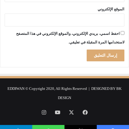
ن
و
ب
ي
الموقع الإلكتروني
ع
ل
د
ة
و
ع
ا
ن
احفظ اسمي، بريدي الإلكتروني، والموقع الإلكتروني في هذا المتصفح
ل
ا
لاستخدامها المرة المقبلة في تعليقي.
أ
ل
ج
م
ن
ل
ب
ا
ي
ع
ة
ب
ف
ي
EDDIWAN © Copyright 2020, All Rights Reserved | DESIGNED BY
BK
ا
ل
DESIGN
ت
ر
فيسبوك
‫X
‫YouTube
انستقرام
ش
ح
ل