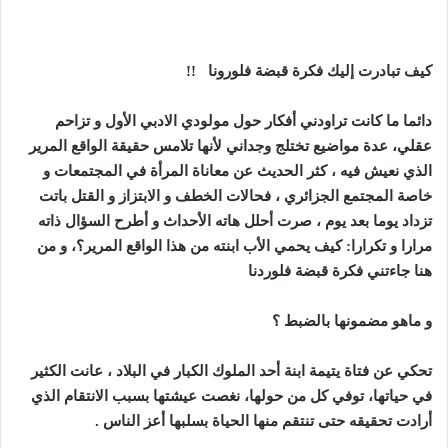
كيف تبادرت إليك فكرة قبضة فلورونا
!!
دائما ما كانت تراودني أفكار حول مولودي الادبي الأول و تزاحم
عقلي، عدة مواضيع تختلج وجداني لأنها تلامس حقيقة الواقع المرير
الذي نعيش فيه ، كثر الحديث عن معاناة المرأة في المجتمعات و
خاصة المجتمع الجزائري ، فحالات الخطف و الابتزاز و القتل باتت
تزداد يوما بعد يوم ، صرت أحلل هاته الأحداث و أطرح السؤال ذاته
مرارا و تكرارا: كيف يحمي الأب ابنته من هذا الواقع المرير؟، و من
هنا جاءتني فكرة قبضة فلوردنا
و ماهو مضمونها بالضبط ؟
تحكي عن فتاة يتيمة ابنة أحد الملوك الكبار في البلاد ، عانت الكثير
في حياتها، توفي كل من حولها، نغصت عيشتها بسبب الانتقام الذي
أرادت تحقيقه حتى تنتقم منها الحياة بسلبها أعز الناس
.