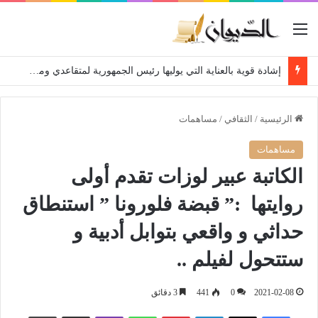
القائمة
إشادة قوية بالعناية التي يوليها رئيس الجمهورية لمتقاعدي ومعطوبي وكبار جرحى الجيش الوطني الشعبي
الرئيسية
/
الثقافي
/
مساهمات
مساهمات
الكاتبة عبير لوزات تقدم أولى
روايتها :” قبضة فلورونا ” استنطاق
حداثي و واقعي بتوابل أدبية و
ستتحول لفيلم ..
2021-02-08
0
441
3 دقائق
فيسبوك
‫X
لينكدإن
بينتيريست
واتساب
ڤايبر
مشاركة عبر البريد
طباعة