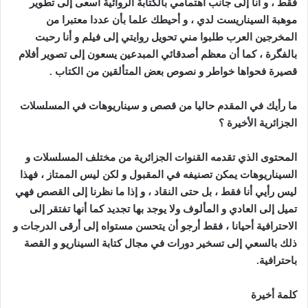
فقط ، و أنا إلى جانب اهتمامي بالكتابة الروائية أسعى إلى تطوير
موهبة السيناريست لدي ، و أحيطك علما بأن عددا معتبرا من
المخرجين العرب طلبوا مني تحويل روايتي إلى فيلم و أنا رحبت
بالفگرة ، كما أن معظم أصدقائي المبدعين يسعون إلى تصوير أفلام
قصيرة فحواها خواطر و نصوص بعض المتألقين من الكتاب
.
ما رأيك في المقدم حاليا من قصص و سيناريوهات في المسلسلات
الجزائرية الأخيرة ؟
المحتوى الذي تقدمه القنوات الجزائرية من مختلف المسلسلات و
السيناريوهات يمكن تصنيفه في المقبول و لكن ليس الممتاز ، فهذا
ليس رأيي أنا فقط ، بل حتى النقاد ، و إذا ما نظرنا إلى القصص فهي
تميل إلى العادي و المألوف ولا يوجد بها تجديد كما أنها تفتقر إلى
الاحترافية أحيانا ، فقط أرجو أن يتحسن مستواه إلى أرقى الدرجات و
ذلك بالسعي إلى تسخير دورات في مجال كتابة السيناريو و القصة
باحترافية
.
كلمة أخيرة