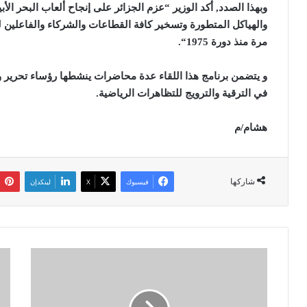
وبهذا الصدد, أكد الوزير “عزم الجزائر على إنجاح ألعاب البحر ا
والهياكل المتطورة وتسخير كافة القطاعات والشركاء والفاعلين ل
مرة منذ دورة 1975
“.
و يتضمن برنامج هذا اللقاء عدة محاضرات ينشطها رؤساء تحرير
في الترقية والترويج للتظاهرات الرياضية
.
هشام/م
شاركها
فيسبوك
‫X
لينكدإن
ب
ا
ل
ل
ع
ن
ا
ف