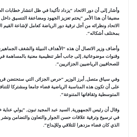
وأشار إلى أن دور الاتحاد “يزداد تأكيدا في ظل انتشار خطابات 
مضيفا أن هذا الأمر “يحتم تعزيز الجهود ومضاعفة التنسيق داخل ات
الاتحاد ونظرائه من أجل ترقية دور الرياضة كعامل لإشاعة القيم 
بمختلف أشكاله
“.
وأضاف وزير الاتصال أن هذه “الأهداف النبيلة والشغف الجماهي
وقنوات موضوعاتية, إلى جانب أطر تنظيمية معنية بالمساهمة في
للصحافيين الرياضيين الجزائريين
“.
على أن تكون هذه المناسبة الرياضية فضاء جامعا ومشتركا للتن
المتوسطية وثقافاتها المتنوعة
“.
وقال أن رئيس الجمهورية, السيد عبد المجيد تبون, “يولي عناية 
في ترسيخ وترقية علاقات حسن الجوار والتعاون والتضامن ونشر
الذي كان فضاء مزدهرا للتلاقي وللإبداع
“.