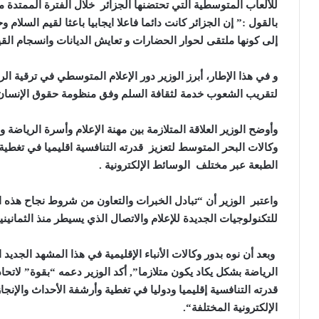
بالقول :” إن الجزائر كانت دائما فاعلا ايجابيا باعثا لقيم السل
إلى كونها ملتقى لحوار الحضارات و تعايش الديانات وانسجام القيم 
و في هذا الإطار، أبرز الوزير دور الإعلام المتوسطي في ترقية ال
لتقريب الشعوب خدمة لثقافة السلم وفق منظومة حقوق الإنسان غي
وأوضح الوزير العلاقة المتلازمة بين مهنة الإعلام وأسرة الرياضة و 
وكالات البحر المتوسط لتعزيز قدرته التنافسية اقليميا في تغطي
الطبعة عبر مختلف الوسائط الإلكترونية
.
واعتبر الوزير أن “تبادل الخبرات والتعاون من شروط نجاح هذه 
للتكنولوجيات الجديدة للإعلام والاتصال الذي يسيطر منذ الثماني
وبعد أن نوه بدور وكالات الأنباء الإقليمية في هذا المشهد الجديد
الرياضة بشكل يكاد يكون متلازما”, أكد الوزير دعمه “بقوة” لاتحا
قدرته التنافسية إقليميا ودوليا في تغطية وأرشفة الأحداث والإن
الإلكترونية المختلفة
“.