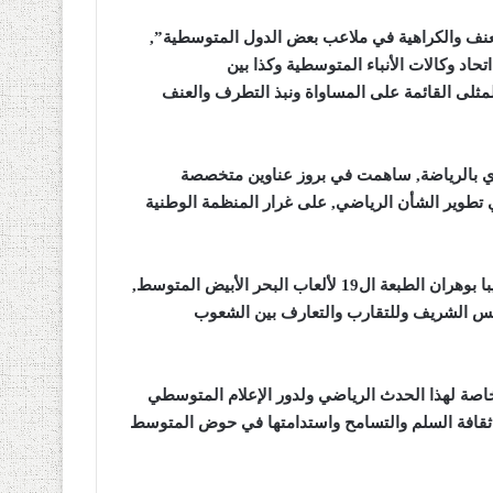
العنف والكراهية في ملاعب بعض الدول المتوسطية”,
حاد وكالات الأنباء المتوسطية وكذا بين
المثلى القائمة على المساواة ونبذ التطرف والعنف
ري بالرياضة, ساهمت في بروز عناوين متخصصة
 تطوير الشأن الرياضي, على غرار المنظمة الوطنية
وفي سياق متصل, أبرز الوزير “حرص الجزائر, التي ستحتضن قريبا بوهران الطبعة ال19 لألعاب البحر الأبيض المتوسط,
افس الشريف وللتقارب والتعارف بين الشعوب
خاصة لهذا الحدث الرياضي ولدور الإعلام المتوسطي
 ثقافة السلم والتسامح واستدامتها في حوض المتوسط