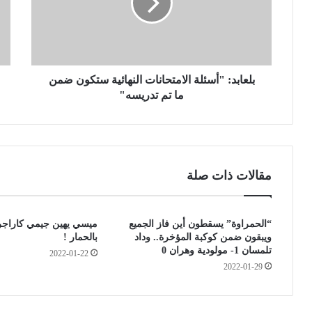
ب
ط
د
ا
:
ل
"
ج
أ
ز
س
بلعابد: "أسئلة الامتحانات النهائية ستكون ضمن
ا
ئ
ئ
ما تم تدريسه"
ل
ر
ة
ي
ا
ي
ل
ت
ا
ج
مقالات ذات صلة
م
ا
ت
و
ح
ز
“الحمراوة” يسقطون أين فاز الجميع
ميسي يهين جيمي كاراجر
ا
ع
ويبقون ضمن كوكبة المؤخرة.. وداد
بالحمار !
ن
ت
تلمسان 1- مولودية وهران 0
2022-01-22
ا
ب
2022-01-29
ت
ة
ا
1
ل
2