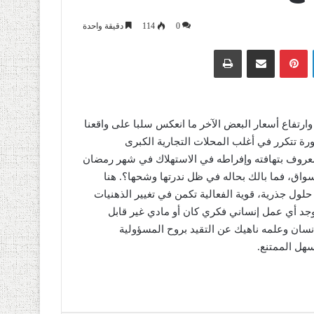
0
114
دقيقة واحدة
لينكدإن
بينتيريست
مشاركة عبر البريد
طباعة
 وارتفاع أسعار البعض الآخر ما انعكس سلبا على واقعنا
رة تتكرر في أغلب المحلات التجارية الكبرى
 معروف بتهافته وإفراطه في الاستهلاك في شهر رمضان
اق، فما بالك بحاله في ظل ندرتها وشحها؟. هنا
ول جذرية، قوية الفعالية تكمن في تغيير الذهنيات
 يوجد أي عمل إنساني فكري كان أو مادي غير قابل
لإنسان وعلمه ناهيك عن التقيد بروح المسؤولية
سهل الممتنع.