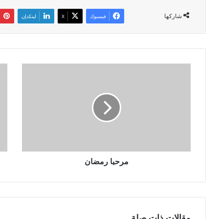
شاركها
فيسبوك
‫X
لينكدإن
م
ا
ر
ل
ح
ف
ب
ا
ا
ن
ر
و
م
س
ض
.
ا
.
ن
مرحبا رمضان
ل
غ
ة
ا
ل
ض
مقالات ذات صلة