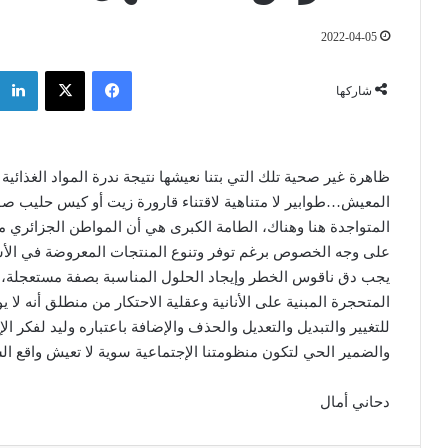
2022-04-05
فيسبوك
‫X
شاركها
ظاهرة غير صحية تلك التي بتنا نعيشها نتيجة ندرة المواد الغذائية
المعيش…طوابير لا متناهية لاقتناء قارورة زيت أو كيس حليب صو
المتواجدة هنا وهناك، الطامة الكبرى هي أن المواطن الجزائري
على وجه الخصوص برغم توفر وتنوع المنتجات المعروضة في الأسو
يجب دق ناقوس الخطر وإيجاد الحلول المناسبة بصفة مستعجلة، حل
المتحجرة المبنية على الأنانية وعقلية الاحتكار من منطلق أنه لا
للتغيير والتبديل والتعديل والحذف والإضافة باعتباره وليد لفكر ا
والضمير الحي لتكون منظومتنا الإجتماعية سوية لا تعيش واقع ال
دحاني أمال