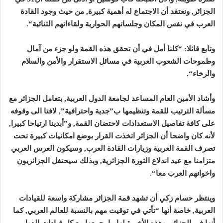
الجزائر, ونعتقد أن الاجتماع له أهمية كبيرة, من حيث وجود القادة
العرب في نفس المكان وجلساتهم الحوارية ولقاءاتهم الثنائية
“.
وتابع قائلا: “كلنا أمل في أن تحقق هذه القمة ولو جزء من آمال
وطموحات الشعوب العربية في مسائل الاستقرار والأمن والسلام
والرخاء
“.
وأشاد الأمين العام المساعد لجامعة الدول العربية, بتعامل الجزائر مع
مسألة الترتيب للقمة وتنظيمها ب”جدية واحترافية”, لافتا الى وقوفه
على كافة تفاصيل الاستعدادات لاحتضان القمة, و”أبدينا ارتياحا كبيرا,
لأنه كان واضحا أن الجزائر اتخذت القرار بوضع امكانيات كبيرة تحت
تصرف القمة العربية وزيارات القادة العرب, وسيكون العرس العربي
متزامنا مع عيد اندلاع الثورة الجزائرية, وبذلك سيحتفل الجزائريون
واخوانهم العرب معا
“.
وينتظر حسام زكي أن تشهد قمة الجزائر مشاركة واسعة للقيادات
العربية, خاصة أنها “تأتي في توقيت مهم بالنسبة للعالم العربي, كما