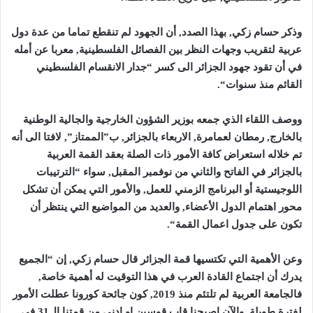
وذكر حسام زكي, بهذا الصدد, أن الجهود لم تنقطع تماما من عدة دول
عربية لتقريب وجهات النظر بين الفصائل الفلسطينية, معربا عن أمله
في أن تقود جهود الجزائر الى كسر “جدار الانقسام الفلسطيني
القائم منذ سنوات
“.
ووصف اللقاء الذي جمعه بوزير الشؤون الخارجية والجالية الوطنية
بالخارج, رمطان لعمامرة, الاربعاء بالجزائر, ب”الممتاز”, لافتا الى أنه
تم خلاله استعراض كافة الأمور ذات الصلة بعقد القمة العربية
بالجزائر في الفاتح والثاني من نوفمبر المقبل, سواء “الترتيبات
اللوجيستية أو البرنامج الزمني للعمل, والأمور التي يمكن أن تشكل
محور اهتمام الدول الأعضاء, والعديد من المواضيع التي ينتظر أن
تكون على جدول اعمال القمة
“.
وعن الأهمية التي تكتسيها قمة الجزائر قال حسام زكي, إن “الجميع
يدرك أن اجتماع القادة العرب في هذا التوقيت له أهمية خاصة,
فالجامعة العربية لم تلتئم منذ 2019, كون جائحة كورونا عطلت الأمور
لفترة طويلة, والآن اصبحنا قاب قوسين او ادنى من قمتنا ال31 في