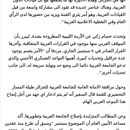
أنها في الجزائر, وهذه الأخيرة لها ما يجمعها مع كل قيادات الدول
العربية, وهناك عناصر عديدة قد تقود الى مشاركة واسعة من قبل
القيادات العربية, وهو أمر يثري القمة ويزيد من حضورها لدى الرأي
العام وفي التغطية الاعلامية العربية
“.
وتحدث حسام زكي عن الأزمة الليبية المطروحة بشدة, ليبرز بأن
الموقف العربي منها موجود في القرارات العربية المتعاقبة, وآخرها
القرار الصادر في 6 سبتمبر الجاري, مردفا أن “الأمر يتسم بوجود
عدة عراقيل وتحديات كبيرة, أهمها التواجد العسكري الأجنبي والذي
تدعو الجامعة العربية دائما الى وضع حد ونهاية سريعة له, الى جانب
تحديات أخرى
“.
وحول مرافقة الامانة العامة للجامعة العربية للجزائر طيلة المسار
التحضيري للقمة قال السفير أنه لم يتم ادخار اي جهد من أجل إنجاح
هذا الموعد العربي الهام
.
وعن المطالب المتزايدة بإصلاح الجامعة العربية وتطويرها, أكد
مساعد الأمين العام أن الموضوع مستمر “وسبق أن طرح منذ عقدين