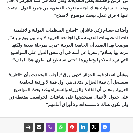
من الزمن وحصلت بعض التعديلات وكان ذلك في قمة الجزائر 2005,
ومنذ 10 سنوات هناك لجنة مفتوحة العضوية من جميع الدول, انبثقت
عنها 4 فرق عمل, تبحث موضوع الاصلاح
“.
وأضاف حسام زكي قائلا إن “اصلاح المنظمات الدولية والاقليمية
ذات المنظومات القديمة مثل الجامعة العربية لا يتم بين يوم وليلة”,
موضحا بهذا الصدد أن الجامعة العربية “مرت بمرحلة صعبة ولكنها
مرت بها بسلام”, معربا عن أمله في أن تتفق الدول على المواضيع
التي تريد اصلاحها وتطويرها “حتى نستطيع ان نطوي هذا الملف
“.
وبشأن انعقاد قمة الجزائر “دون ورق”, أجاب المتحدث بأن “التاريخ
سيسجل أن قمة الجزائر 2022, هي أول قمة لا ورقية للجامعة
العربية, بمعنى أن القادة والوزراء والسفراء وعند بحث المواضيع
على جدول الأعمال سيجدونها على شاشات الحواسيب بضغطة زر,
ولن تكون هناك لا مستندات ولا أوراق أمامهم”