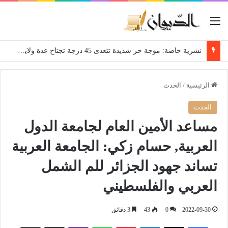
القائمة
نشرية خاصة: موجة حر شديدة تتعدى 45 درجة تجتاح عدة ولايات إلى غاية الاثنين
الرئيسية
/
الحدث
الحدث
مساعد الأمين العام لجامعة الدول
العربية, حسام زكي: الجامعة العربية
تساند جهود الجزائر للم الشمل
العربي والفلسطيني
2022-09-30
0
43
3 دقائق
فيسبوك
‫X
لينكدإن
بينتيريست
واتساب
ڤايبر
مشاركة عبر البريد
طباعة