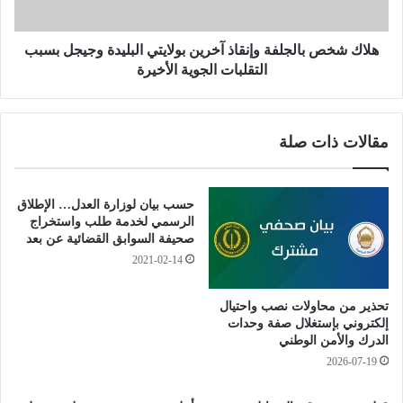
ى
ب
ف
ا
ع
ل
هلاك شخص بالجلفة وإنقاذ آخرين بولايتي البليدة وجيجل بسبب
ا
ج
التقلبات الجوية الأخيرة
ل
ل
ي
ف
ا
ة
مقالات ذات صلة
ت
و
ا
إ
ل
ن
م
ق
حسب بيان لوزارة العدل… الإطلاق
ه
ا
الرسمي لخدمة طلب واستخراج
ر
ذ
صحيفة السوابق القضائية عن بعد
ج
آ
2021-02-14
ا
خ
ن
ر
تحذير من محاولات نصب واحتيال
ا
ي
إلكتروني بإستغلال صفة وحدات
ل
ن
الدرك والأمن الوطني
و
ب
2026-07-19
ط
و
ن
ل