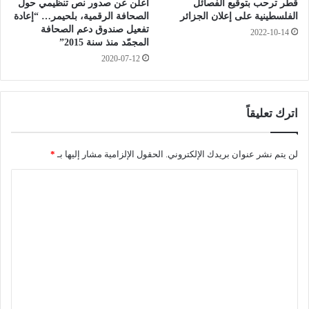
ي
قطر ترحب بتوقيع الفصائل
أعلن عن صدور نص تنظيمي حول
ا
الفلسطينية على إعلان الجزائر
الصحافة الرقمية، بلحيمر… “إعادة
ا
ي
تفعيل صندوق دعم الصحافة
ل
2022-10-14
ت
المجمّد منذ سنة 2015”
ث
ي
2020-07-12
ق
ا
ا
ل
ف
ب
ي
ل
اترك تعليقاً
ل
ي
أ
د
د
ة
لن يتم نشر عنوان بريدك الإلكتروني.
الحقول الإلزامية مشار إليها بـ
*
ب
و
و
ج
ا
س
ي
ل
ي
ج
ن
ت
ل
م
ب
ع
ا
س
ل
ا
ب
ل
ب
ي
م
ا
ق
ر
ل