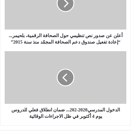
ع
ن
ص
د
و
ر
أعلن عن صدور نص تنظيمي حول الصحافة الرقمية، بلحيمر...
ن
“إعادة تفعيل صندوق دعم الصحافة المجمّد منذ سنة 2015”
ص
ت
ا
ن
ل
ظ
د
ي
خ
م
و
ي
ل
ح
ا
و
ل
ل
م
ا
د
الدخول المدرسي2020-202... ضمان انطلاق فعلي للدروس
ل
ر
يوم 4 أكتوبر في ظل الاجراءات الوقائية
ص
س
ح
ي