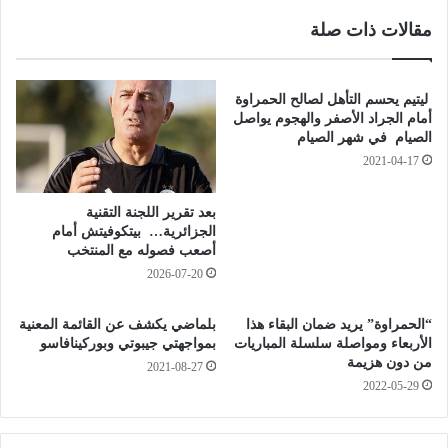
ا
2
مقالات ذات صلة
ف
0
ة
2
ا
0
ل
-
ليتيم يحسم التأهل لصالح الحمراوة
ر
2
أمام الجراد الأصفر والهجوم يواصل
ق
0
الصيام في شهر الصيام
م
2
2021-04-17
ي
.
ة
.
بعد تقرير اللجنة التقنية
،
.
الجزائرية… بيتكوفيتش أمام
ب
ض
أصعب فصوله مع المنتخب
ل
م
2026-07-20
ح
ا
ي
ن
م
“الحمراوة” يريد ضمان البقاء هذا
بلماضي يكشف عن القائمة المعنية
ا
الأربعاء ومواصلة سلسلة المباريات
بمواجهتي جيبوتي وبوركينافاسو
ر
ن
من دون هزيمة
.
2021-08-27
ط
2022-05-29
.
ل
.
ا
“
ق