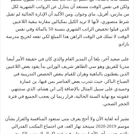
ولكن في نفس الوقت مستعد أن يتنازل عن الرواتب الشهرية لكل
من مارس، أفريل، ماي وجوان. ومن الأكيد أن الإدارة الحالية لم تقبل
شرط منصوري، لأنها لا تريد الكيل بمكيالين مقارنة ببقية اللاعبين
الذين قبلوا تخفيض الراتب الشهري بنسبة 50 بالمائة وفي نفس
الوقت لا تملك في الوقت الراهن هذا المبلغ لكي تفعه لخريج مدرسة
بارادو.
على صعيد آخر، بلغا أن المدير العام والذي كان في حقيقة الأمر أيضا
مدربا للفريق وهو سي الطاهر شريف الوزاني بدأ يقود بعض اللاعبين
الذين يقطنون بالباهية وهران للقيام ببعض الحصص التدريبية في
الصباح الباكر، حيث تتدرب بعض العناصر بمن فيها، بن عمارة
وحميدي على سبيل المثال بالإضافة إلى ابن هشام، الذي ستنتهي
عقوبته مع نهاية السنة الحالية، قرار ربما لن يعجب الجميع في فترة
الحجر الصحي.
نشير أنه لغاية الآن ولا أحج يعرف متى ستعود المنافسة والقرار بشأن
موسم 2019-2020 سيتخذ نهار الغد، في اجتماع المكتب الفدرالي
والذي حسب آخر الأخبار سيعلن فيه عدم إكمال الموسم الكروي،