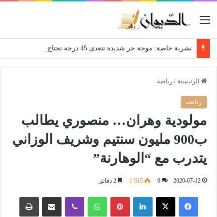
القائمة
نشرية خاصة: موجة حر شديدة تتعدى 45 درجة تجتاح عدة ولايات إلى غاية الاثنين
الرئيسية
/
رياضة
رياضة
مولودية وهران… منصوري يطالب
ب900 مليون سنتيم وشريف الوزاني
يتدرب مع “الوهارنة”
2020-07-12
0
1٬615
2 دقائق
فيسبوك
‫X
لينكدإن
بينتيريست
واتساب
ڤايبر
مشاركة عبر البريد
طباعة