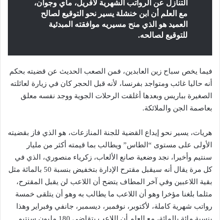
التنازل عن الرواتب الشهرية لأفريل، ماي وجوان،
مع العلم أن ابن خنشلة يسير نحو التوقيع لصالح
العميد هو الذي منح مسيريه موافقته المبدئية
للتوقيع لصالحه.
فيما يخص سباح زين العابدين، فمن الصعب الحديث عن قضيته بحكم
أنه حاليا غائب ومتواجد بفرنسا، لأنه قبل الحجر كان في زيارة لعائلته
الصغيرة بباريس وبعدها أغلقت الرحلات الجوية ووجد نفسه معلق
بعاصمة الجن والملائكة.
هريات، يسير نحو إيداع القضية للجنة المنازعات، هو الذي فاز بقضيته
الأولى على مستوى “الطاس” ويطالب بما قيمته أكثر من مليار
سنتيم وأخيرا، نجد وضعية صانع الألعاب، زكرياء منصوري، الذي في
كل مرة يقال أنه سيقبل مقترح الإدارة بتخفيض بنسبة 50 بالمائة مثل
بقية اللاعبين وفي آخر المطاف يتضح أن اللاعب لن يقبل المقترح،
مثلما بلغنا مؤخرا وهو أن اللاعب ما يطالب به وهو أن يتلقى خمسة
رواتب شهرية كاملة، لأكتوبر، نوفمبر، ديسمبر، جانفي وفبراير وهذا
بنسبة مائة بالمائة، مع العلم أن اللاعب يتقاضى 180 مليون سنتيم